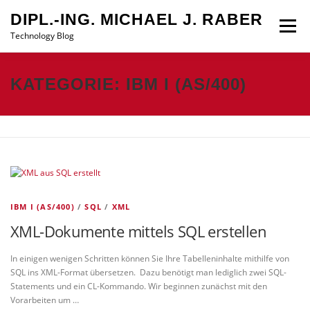
Zum
DIPL.-ING. MICHAEL J. RABER
Inhalt
Menü
springen
Technology Blog
STARTSEITE
DATENSCHUTZ
IMPRESSUM
KATEGORIE:
IBM I (AS/400)
IBM I (AS/400)
/
SQL
/
XML
XML-Dokumente mittels SQL erstellen
In einigen wenigen Schritten können Sie Ihre Tabelleninhalte mithilfe von
SQL ins XML-Format übersetzen. Dazu benötigt man lediglich zwei SQL-
Statements und ein CL-Kommando. Wir beginnen zunächst mit den
Vorarbeiten um …