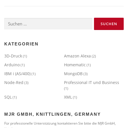
Suchen
nach:
KATEGORIEN
3D-Druck
Amazon Alexa
(1)
(2)
Arduino
Homematic
(1)
(1)
IBM i (AS/400)
MongoDB
(1)
(3)
Node-Red
Professional IT und Business
(3)
(1)
SQL
XML
(1)
(1)
MJR GMBH, KNITTLINGEN, GERMANY
Für professionelle Unterstützung kontaktieren Sie bitte die MJR GmbH,