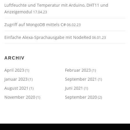
Luftfeuchte und Temperatur mit Arduino, DHT11 und
Anzeigemodul
17.04.23
Zugriff auf MongoDB mittels C#
06.02.23
Einfache Alexa-Sprachausgabe mit NodeRed
06.01.23
ARCHIV
April 2023
Februar 2023
(1)
(1)
Januar 2023
September 2021
(1)
(1)
August 2021
Juni 2021
(1)
(1)
November 2020
September 2020
(1)
(2)