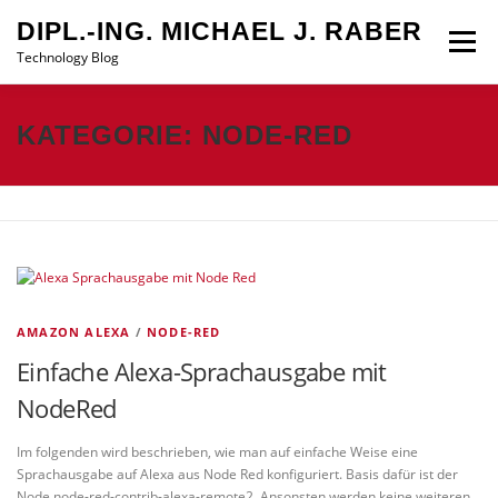
Zum
DIPL.-ING. MICHAEL J. RABER
Inhalt
Menü
springen
Technology Blog
STARTSEITE
DATENSCHUTZ
IMPRESSUM
KATEGORIE:
NODE-RED
AMAZON ALEXA
/
NODE-RED
Einfache Alexa-Sprachausgabe mit
NodeRed
Im folgenden wird beschrieben, wie man auf einfache Weise eine
Sprachausgabe auf Alexa aus Node Red konfiguriert. Basis dafür ist der
Node node-red-contrib-alexa-remote2. Ansonsten werden keine weiteren