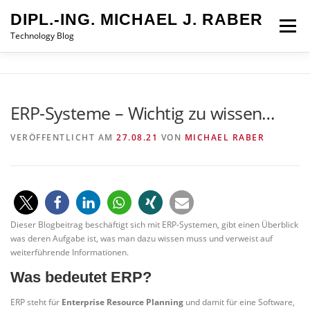
Zum
DIPL.-ING. MICHAEL J. RABER
Inhalt
Menü
springen
Technology Blog
STARTSEITE
DATENSCHUTZ
IMPRESSUM
ERP-Systeme – Wichtig zu wissen…
VERÖFFENTLICHT AM
27.08.21
VON
MICHAEL RABER
Dieser Blogbeitrag beschäftigt sich mit ERP-Systemen, gibt einen Überblick
was deren Aufgabe ist, was man dazu wissen muss und verweist auf
weiterführende Informationen.
Was bedeutet ERP?
ERP steht für
Enterprise Resource Planning
und damit für eine Software,